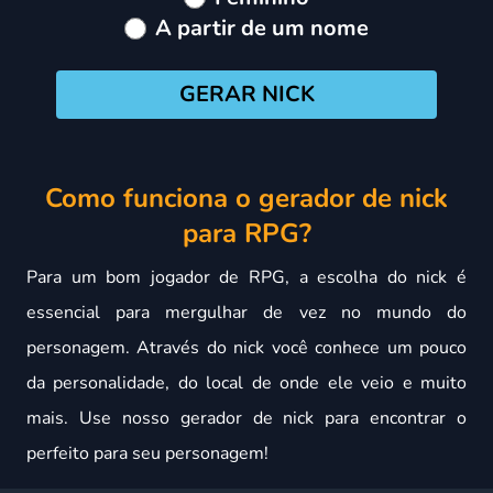
A partir de um nome
GERAR NICK
Como funciona o gerador de nick
para RPG?
Para um bom jogador de RPG, a escolha do nick é
essencial para mergulhar de vez no mundo do
personagem. Através do nick você conhece um pouco
da personalidade, do local de onde ele veio e muito
mais. Use nosso gerador de nick para encontrar o
perfeito para seu personagem!