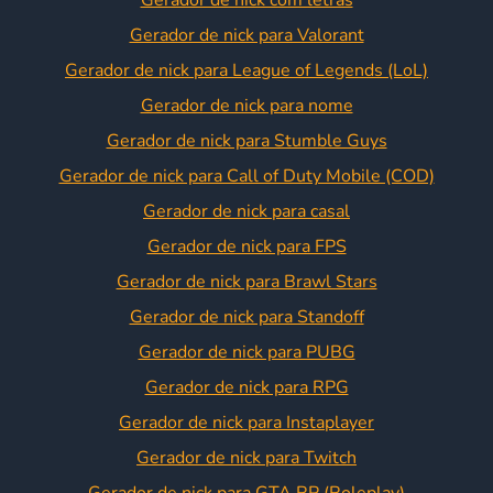
Gerador de nick com letras
Gerador de nick para Valorant
Gerador de nick para League of Legends (LoL)
Gerador de nick para nome
Gerador de nick para Stumble Guys
Gerador de nick para Call of Duty Mobile (COD)
Gerador de nick para casal
Gerador de nick para FPS
Gerador de nick para Brawl Stars
Gerador de nick para Standoff
Gerador de nick para PUBG
Gerador de nick para RPG
Gerador de nick para Instaplayer
Gerador de nick para Twitch