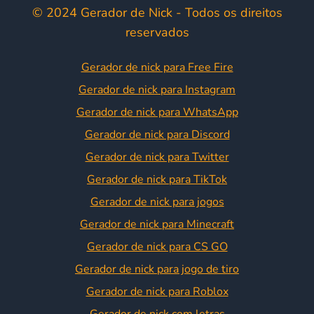
© 2024 Gerador de Nick - Todos os direitos
reservados
Gerador de nick para Free Fire
Gerador de nick para Instagram
Gerador de nick para WhatsApp
Gerador de nick para Discord
Gerador de nick para Twitter
Gerador de nick para TikTok
Gerador de nick para jogos
Gerador de nick para Minecraft
Gerador de nick para CS GO
Gerador de nick para jogo de tiro
Gerador de nick para Roblox